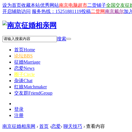
设为首页
收藏本站
优秀网站
南京电脑超市
二货铺子
全国交友征
开启辅助访问
服务热线：15251881119
投稿
二货网
南京戴尔
加
搜索
首页
Home
论坛
BBS
征婚
Marriage
恋爱
News
圈子
Circle
杂谈
Chat
红娘
Matchmaker
交友群
FriendGroup
登录
注册
南京征婚相亲网
›
首页
›
恋爱
›
聊天技巧
›
查看内容