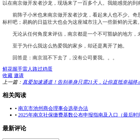
以在南京做开发者沙龙，现场来了一百多个人。我能感觉的到
前阵子小米也来南京做开发者沙龙，看起来人也不少。奇思汇
标杆吧；易购的日益壮大也会为这座城市注入一些新鲜的元素
无论从任何角度来评估，南京都是一个不可豁缺的地方，未
至于为什么我这么热爱我的家乡，却还是离开了她。
回答是：南京混不下去了，没有公司要我。。。
鲜花
握手
雷人
路过
鸡蛋
收藏
邀请
上一篇：
真爱加速通道！告别单身只需21天，让你直抵幸福终
相关阅读
•
南京市池州商会理事会选举办法
•
2025年南京社保缴费基数公布申报指南及入口（最后时
最新评论