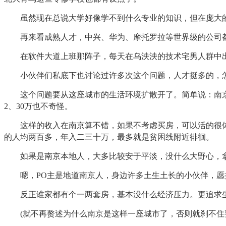
虽然现在总说大学好像学不到什么专业的知识，但在庞大的
再来看成熟人才，中兴、华为、摩托罗拉等世界级的公司都
在软件大道上班那阵子，每天在乌泱泱的技术宅男人群中出
小伙伴们私底下也讨论过许多次这个问题，人才挺多的，怎
这个问题要从这座城市的生活环境扩散开了。简单说：南京是
2、30万也不奇怪。
这样的收入在南京算不错，如果不考虑买房，可以活的很体
的人均两百多，年入二三十万，最多就是贫困线附近徘徊。
如果是南京本地人，大多比较安于平淡，没什么大野心，拿
嗯，PO主是地道南京人，身边许多土生土长的小伙伴，愿
反正谁家都有个一两套房，基本没什么经济压力。更追求生
(就不再赘述为什么南京是这样一座城市了，否则就刹不住要