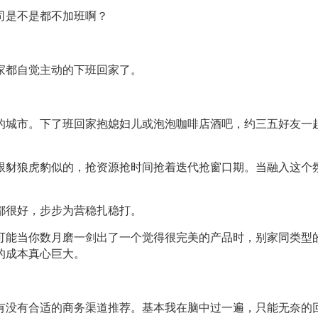
是不是都不加班啊？
都自觉主动的下班回家了。
城市。下了班回家抱媳妇儿或泡泡咖啡店酒吧，约三五好友一起
豺狼虎豹似的，抢资源抢时间抢着迭代抢窗口期。当融入这个氛
很好，步步为营稳扎稳打。
能当你数月磨一剑出了一个觉得很完美的产品时，别家同类型的
的成本真心巨大。
没有合适的商务渠道推荐。基本我在脑中过一遍，只能无奈的回