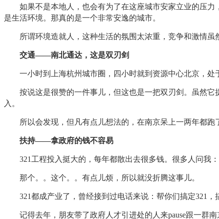
如果不是本地人，也会有为了在这座城市安家立业的压力，免
是生活环境。那真的是一个非常安逸的城市。
所谓环境造就人，这种生活的氛围太浓重，竞争和激情虽然
交通——南北通达，这是双刃剑
一小时到上海杭州城市圈，四小时就到资源中心北京，处于
按说这是很赞的一件事儿，但这也是一把双刃剑。虽然它提
入。
所以会发现，但凡有点儿想法的，在南京呆上一两年都跑了
扶持——拿政府的钱不容易
321工程投入挺大的，每年都散出去很多钱。很多人问我：
那个。。这个。。有点儿烦，所以就没折腾这事儿。
321都成产业了，曾经接到过电话来说：帮你们搞定321，
记得去年，朋友带了政府人才引进处的人来pause跟一群南京