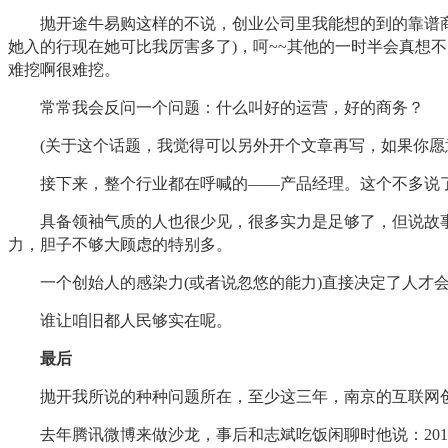
抛开途牛易购这样的不说，创业公司里我能想的到的靠谱商务
她入的行现在她可比我厉害多了)，呵~~其他的一时半会真想
难挖啊很难挖。
常常我会反问一个问题：什么叫好的运营，好的商务？
(关于这个话题，我觉得可以另外开个文章再写，如果你愿意给我提供
接下来，整个行业都在呼喊的——产品经理。这个不多说了
具备领袖气质的人也很少见，很多实力是足够了，但说故事
力，胆子不够大顾虑的特别多。
一个创始人的感染力(或者说忽悠的能力)直接决定了人才会
谁让咱旧都人民够实在呢。
最后
抛开我所说的种种问题所在，至少这三年，南京的互联网创
去年腾讯微博来做沙龙，事后和志斌吃饭闲聊时他说：201