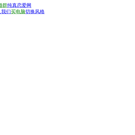
婚群
纯真恋爱网
入我们
买电脑
切换风格