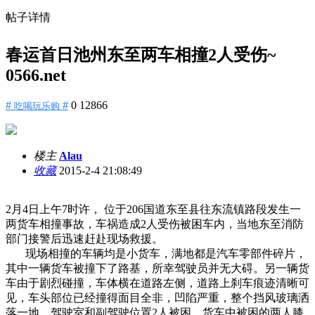
帖子详情
春运首日池州东至两车相撞2人受伤~
0566.net
#
#
0
12866
吃喝玩乐购
楼主
Alau
收藏
2015-2-4 21:08:49
2月4日上午7时许， 位于206国道东至县往东流镇路段发生一
两货车相撞事故，车祸造成2人受伤被困车内，当地东至消防
部门接警后迅速赶赴现场救援。
现场相撞的车辆均是小货车，满地都是汽车零部件碎片，
其中一辆货车被撞下了路基，所幸驾驶员并无大碍。另一辆货
车由于剧烈碰撞，车体横在道路左侧，道路上刹车痕迹清晰可
见，车头部位已经撞得面目全非，凹陷严重，整个挡风玻璃洒
落一地，驾驶室和副驾驶位置2人被困。货车中被困的两人膝