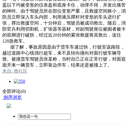
盖以下均被变形的仪表盘和底座卡住，动弹不得，并发出痛苦
的呻吟。由于驾驶员所在部位变形严重，且救援空间狭小，消
防员立即深入车头内部，利用液压撑杆对变形的车头进行扩
张，撑出救援空间，十分钟后，驾驶员被成功救出。随后，消
防官兵利用切割机，扩张器等器材，对副驾驶座位被困者被卡
的双脚进行破拆，经过近20分钟的紧张救援将其救出，送往
120急救车。
据了解，事故原因是由于货车车速过快，行驶至该路段，
越过道路中心线强行超车，来不及转向撞向对面行驶车辆导
致。被撞货车驾驶员张某称，当时自己正在正常行驶，对面迎
面开来一辆货车，立即靠边停车，结果还是被撞上了。
来自: 微社区
全部评论
(0)
倒序浏览